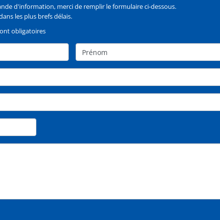
de d'information, merci de remplir le formulaire ci-dessous.
ans les plus brefs délais.
nt obligatoires
Prénom