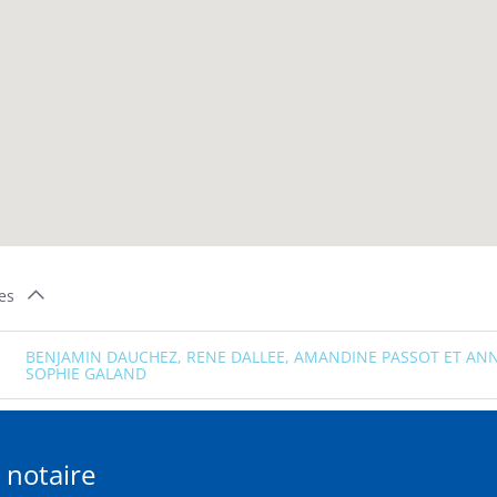
es
BENJAMIN DAUCHEZ, RENE DALLEE, AMANDINE PASSOT ET ANN
SOPHIE GALAND
 notaire