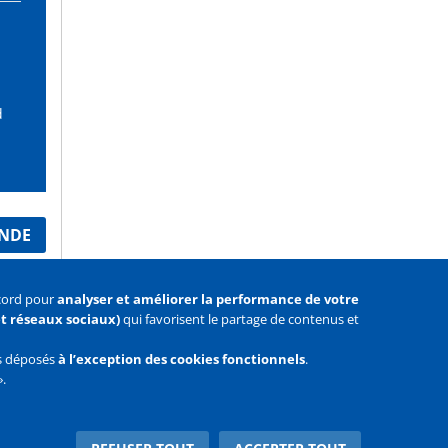
d
ANDE
ccord pour
analyser et améliorer la performance de votre
 et réseaux sociaux)
qui favorisent le partage de contenus et
as déposés
à l’exception des cookies fonctionnels
.
».
Facebook
Youtube
Twitter