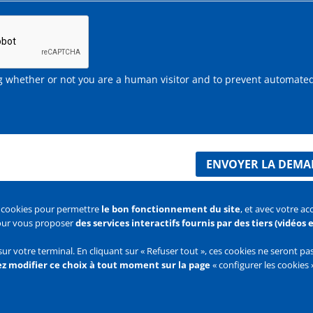
ing whether or not you are a human visitor and to prevent automate
ENVOYER LA DEM
s cookies pour permettre
le bon fonctionnement du site
, et avec votre a
pour vous proposer
des services interactifs fournis par des tiers (vidéos
 des cookies
Configurer les cookies
sur votre terminal. En cliquant sur « Refuser tout », ces cookies ne seront p
z modifier ce choix à tout moment sur la page
« configurer les cookies 
Flux
RSS