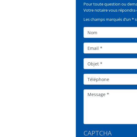
Pour toute question ou deman
Votre notaire vous répondra d
Les champs marqués d’un * so
Nom
Email
Objet*
Téléphone
Message
CAPTCHA