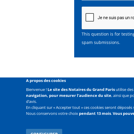
This question is for test
spam submissions.
A propos des cookies
Bienvenue !
Le site des Notaires du Grand Paris
utilise de
navigation, pour mesurer l'audience du site
, ainsi que 
Liens
Mentions légales
Données personnelles
Politique
d’avis.
En cliquant sur « Accepter tout » ces cookies seront déposés 
Liens
Accueil
Contact
Plan du site
Nous conservons votre choix
pendant 13 mois
.
Vous pouve
2e
ligne