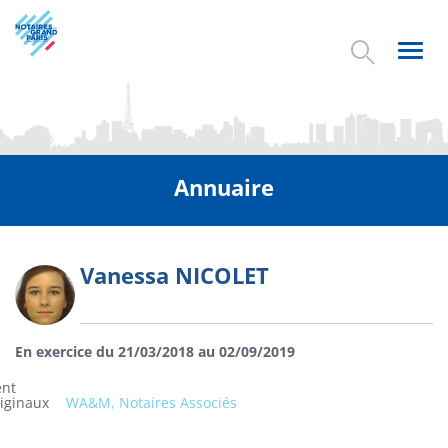
Aller
au
contenu
Toggl
principal
navig
Annuaire
Vanessa NICOLET
Photo
En exercice du 21/03/2018 au 02/09/2019
ent
riginaux
WA&M, Notaires Associés