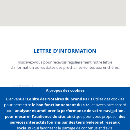
LETTRE D'INFORMATION
Inscrivez-vous pour recevoir régulièrement notre lettre
d’information ou les dates des prochaines ventes aux enchères.
A propos des cookies
J'accepte de recevoir des communications de la Chambre des
Bienvenue !
Le site des Notaires du Grand Paris
utilise des cookies
Notaires de Paris.
pour permettre
le bon fonctionnement du site
, et avec votre accord
pour
analyser et améliorer la performance de votre navigation,
En savoir plus
pour mesurer l'audience du site
, ainsi que pour vous proposer
des
services interactifs fournis par des tiers (vidéos et réseaux
S'abonner
sociaux)
qui favorisent le partage de contenus et d’avis.