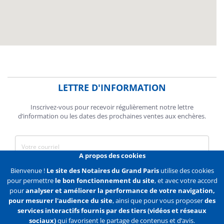
LETTRE D'INFORMATION
Inscrivez-vous pour recevoir régulièrement notre lettre
d’information ou les dates des prochaines ventes aux enchères.
A propos des cookies
J'accepte de recevoir des communications de la Chambre des
Bienvenue !
Le site des Notaires du Grand Paris
utilise des cookies
Notaires de Paris.
pour permettre
le bon fonctionnement du site
, et avec votre accord
pour
analyser et améliorer la performance de votre navigation,
En savoir plus
pour mesurer l'audience du site
, ainsi que pour vous proposer
des
services interactifs fournis par des tiers (vidéos et réseaux
S'abonner
sociaux)
qui favorisent le partage de contenus et d’avis.