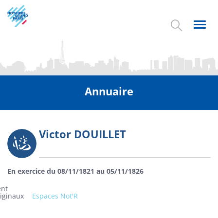
Aller
au
contenu
Toggl
principal
navig
Annuaire
Victor DOUILLET
Photo
En exercice du 08/11/1821 au 05/11/1826
ent
riginaux
Espaces Not'R