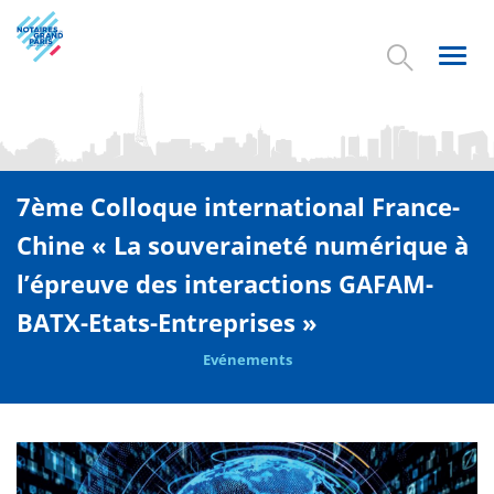
Aller
au
contenu
Toggl
principal
navig
7ème Colloque international France-
Chine « La souveraineté numérique à
l’épreuve des interactions GAFAM-
BATX-Etats-Entreprises »
Evénements