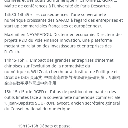
données et des outils du numérique », Caroline LE GOFFIC,
Maître de conférences à l’Université de Paris Descartes.
14h30-14h45 « Les conséquences d’une souveraineté
numérique croissante des GAFAM à l’égard des entreprises et
start up commerciales françaises et européennes»,
Maximilien NAYARADOU, Docteur en économie, Directeur des
projets R&D du Pôle Finance innovation, une plateforme
mettant en relation des investisseurs et entreprises des
FinTech.
14h45-15h « L’impact des grandes entreprises d’internet
chinoises sur l’évolution de la normativité du
numérique », WU Zeai, chercheur à l’Institut de Politique et
Droit de DiDi 吴泽艾 中国滴滴政策与法律研究院研究员，互联网
企业在数字规范形成中的作用
15h-15h15 « le RGPD et l’abus de position dominante : des
outils limités face à la souveraineté numérique commerciale
», Jean-Baptiste SOUFRON, avocat, ancien secrétaire général
du Conseil national du numérique.
15h15-16h Débats et pause.