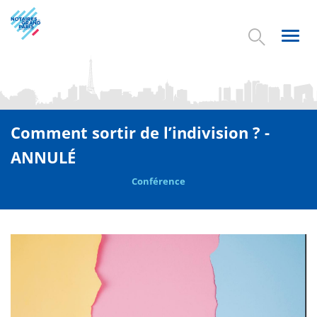
Aller
au
contenu
Toggl
principal
navig
Comment sortir de l’indivision ? -
ANNULÉ
Conférence