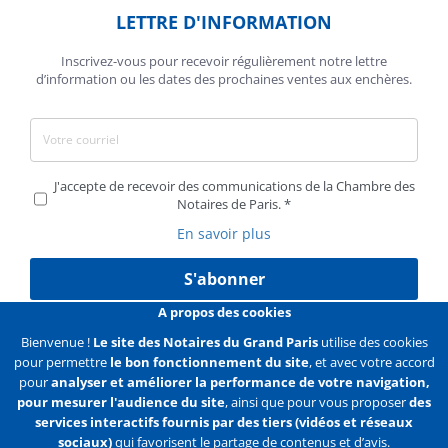
LETTRE D'INFORMATION
Inscrivez-vous pour recevoir régulièrement notre lettre
d’information ou les dates des prochaines ventes aux enchères.
J'accepte de recevoir des communications de la Chambre des
Notaires de Paris.
En savoir plus
S'abonner
A propos des cookies
Bienvenue !
Le site des Notaires du Grand Paris
utilise des cookies
pour permettre
le bon fonctionnement du site
, et avec votre accord
Liens
Mentions légales
Données personnelles
pour
analyser et améliorer la performance de votre navigation,
pour mesurer l'audience du site
, ainsi que pour vous proposer
des
Politique des cookies
Configurer les cookies
services interactifs fournis par des tiers (vidéos et réseaux
sociaux)
qui favorisent le partage de contenus et d’avis.