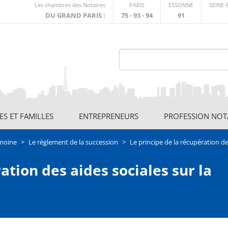
Lien
Les chambres des Notaires
PARIS
ESSONNE
SEINE
externe
DU GRAND PARIS :
75 - 93 - 94
91
S ET FAMILLES
ENTREPRENEURS
PROFESSION NOT
imoine
Le règlement de la succession
Le principe de la récupération d
ation des aides sociales sur la