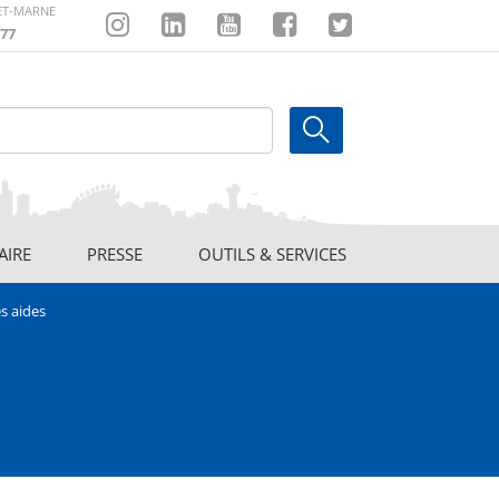
-ET-MARNE
77
Instagram
Linkedin
Youtube
Facebook
Twitter
AIRE
PRESSE
OUTILS & SERVICES
es aides