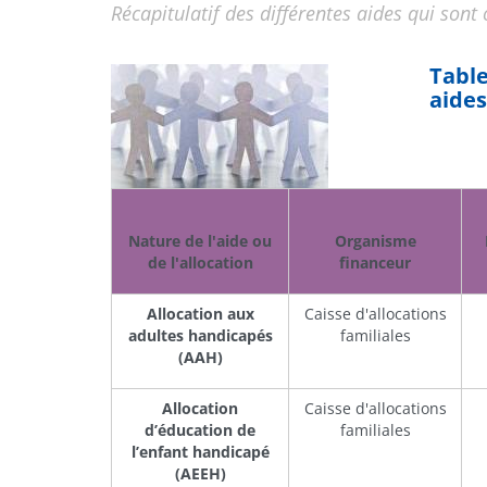
Récapitulatif des différentes aides qui sont
Table
aides
Nature de l'aide ou
Organisme
de l'allocation
financeur
Allocation aux
Caisse d'allocations
adultes handicapés
familiales
(AAH)
Allocation
Caisse d'allocations
d’éducation de
familiales
l’enfant handicapé
(AEEH)