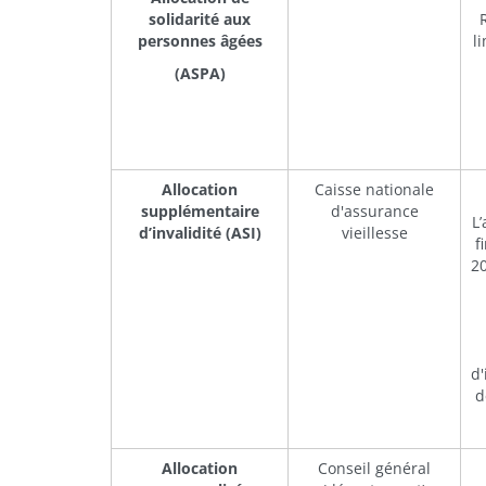
solidarité aux
personnes âgées
l
(ASPA)
Allocation
Caisse nationale
supplémentaire
d'assurance
L’
d’invalidité (ASI)
vieillesse
f
2
d'
d
Allocation
Conseil général