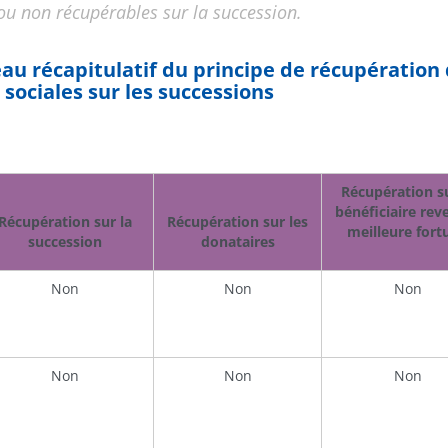
 ou non récupérables sur la succession.
au récapitulatif du principe de récupération
 sociales sur les successions
Récupération su
bénéficiaire rev
Récupération sur la
Récupération sur les
meilleure fort
succession
donataires
Non
Non
Non
Non
Non
Non