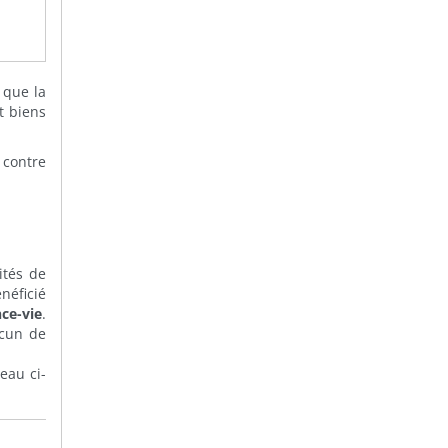
 que la
t biens
 contre
ités de
néficié
ce-vie
.
acun de
eau ci-