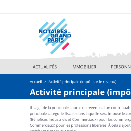
Aller
au
contenu
principal
ACTUALITÉS
IMMOBILIER
PERSONNE
Main
navigation
Accueil
Activité principale (impôt sur le revenu)
Activité principale (impô
Il s'agit de la principale source de revenus d'un contribuabl
principale catégorie fiscale dans laquelle sera imposé le co
(Bénéfices Industriels et Commerciaux) pour les commerçan
Commerciaux) pour les professions libérales. À cela s'ajoute