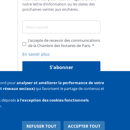
notre lettre d’information ou les dates des
prochaines ventes aux enchères.
J'accepte de recevoir des communications
de la Chambre des Notaires de Paris.
En savoir plus
S'abonner
ccord pour
analyser et améliorer la performance de votre
 et réseaux sociaux)
qui favorisent le partage de contenus et
as déposés
à l’exception des cookies fonctionnels
.
».
Facebook
Youtube
Twitter
REFUSER TOUT
ACCEPTER TOUT