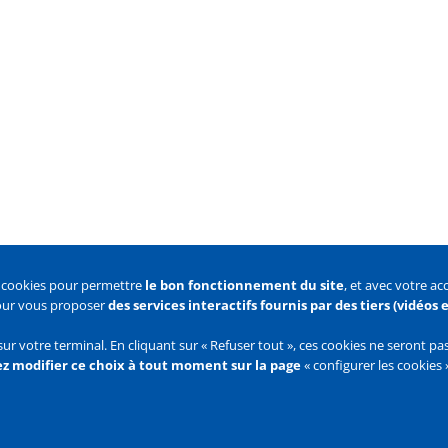
s cookies pour permettre
le bon fonctionnement du site
, et avec votre a
pour vous proposer
des services interactifs fournis par des tiers (vidéos
 des cookies
Configurer les cookies
sur votre terminal. En cliquant sur « Refuser tout », ces cookies ne seront p
z modifier ce choix à tout moment sur la page
« configurer les cookies 
Flux
RSS