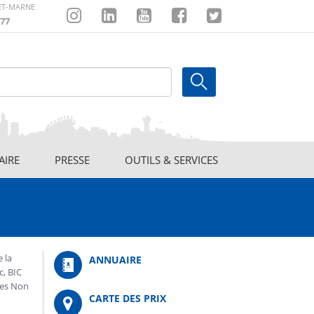
-ET-MARNE
77
Instagram
Linkedin
Youtube
Facebook
Twitter
AIRE
PRESSE
OUTILS & SERVICES
e la
ANNUAIRE
c, BIC
ces Non
CARTE DES PRIX