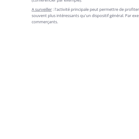
(conférencier par exemple).
A surveiller
: l'activité principale peut permettre de profite
souvent plus intéressants qu'un dispositif général. Par exem
commerçants.