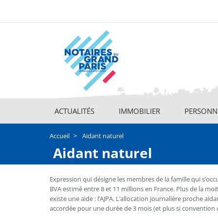
Aller
au
contenu
principal
ACTUALITÉS
IMMOBILIER
PERSONNE
Main
navigation
Accueil
Aidant naturel
Aidant naturel
Expression qui désigne les membres de la famille qui s’occ
BVA estimé entre 8 et 11 millions en France. Plus de la moi
existe une aide : l’AJPA. L’allocation journalière proche aid
accordée pour une durée de 3 mois (et plus si convention 