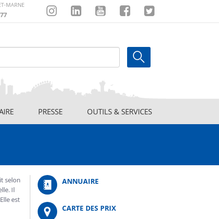
-ET-MARNE
77
Instagram
Linkedin
Youtube
Facebook
Twitter
AIRE
PRESSE
OUTILS & SERVICES
it selon
ANNUAIRE
le. Il
Elle est
CARTE DES PRIX