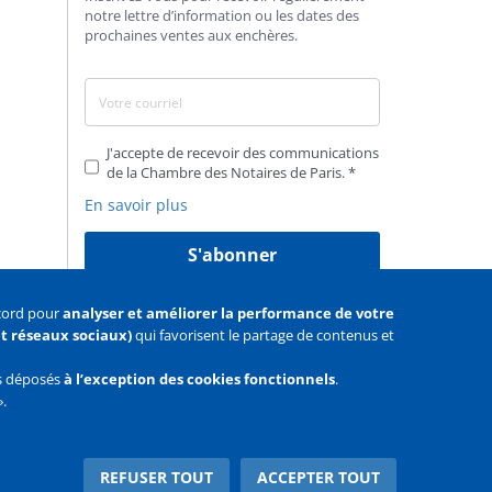
notre lettre d’information ou les dates des
prochaines ventes aux enchères.
J'accepte de recevoir des communications
de la Chambre des Notaires de Paris.
En savoir plus
S'abonner
ccord pour
analyser et améliorer la performance de votre
 et réseaux sociaux)
qui favorisent le partage de contenus et
as déposés
à l’exception des cookies fonctionnels
.
».
Facebook
Youtube
Twitter
REFUSER TOUT
ACCEPTER TOUT