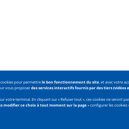
s cookies pour permettre
le bon fonctionnement du site
, et avec votre a
pour vous proposer
des services interactifs fournis par des tiers (vidéos
 des cookies
Configurer les cookies
sur votre terminal. En cliquant sur « Refuser tout », ces cookies ne seront p
z modifier ce choix à tout moment sur la page
« configurer les cookies 
Flux
RSS