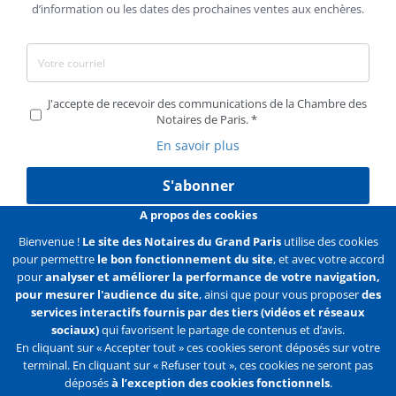
d’information ou les dates des prochaines ventes aux enchères.
J'accepte de recevoir des communications de la Chambre des
Notaires de Paris.
En savoir plus
S'abonner
A propos des cookies
Bienvenue !
Le site des Notaires du Grand Paris
utilise des cookies
pour permettre
le bon fonctionnement du site
, et avec votre accord
Liens
Mentions légales
Données personnelles
pour
analyser et améliorer la performance de votre navigation,
pour mesurer l'audience du site
, ainsi que pour vous proposer
des
Politique des cookies
Configurer les cookies
services interactifs fournis par des tiers (vidéos et réseaux
sociaux)
qui favorisent le partage de contenus et d’avis.
Liens
Accueil
Contact
Plan du site
En cliquant sur « Accepter tout » ces cookies seront déposés sur votre
terminal. En cliquant sur « Refuser tout », ces cookies ne seront pas
2e
déposés
à l’exception des cookies fonctionnels
.