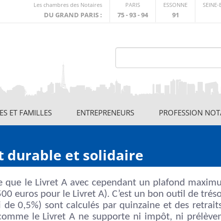
Lien
Les chambres des Notaires
PARIS
ESSONNE
SEINE
externe
DU GRAND PARIS :
75 - 93 - 94
91
S ET FAMILLES
ENTREPRENEURS
PROFESSION NOT
 durable et solidaire
 que le Livret A avec cependant un plafond maxim
 euros pour le Livret A). C’est un bon outil de tréso
i de 0,5%) sont calculés par quinzaine et des retrait
comme le Livret A ne supporte ni impôt, ni prélèv