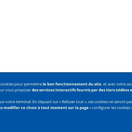
s cookies pour permettre
le bon fonctionnement du site
, et avec votre a
pour vous proposer
des services interactifs fournis par des tiers (vidéos
 des cookies
Configurer les cookies
sur votre terminal. En cliquant sur « Refuser tout », ces cookies ne seront p
z modifier ce choix à tout moment sur la page
« configurer les cookies 
Flux
RSS