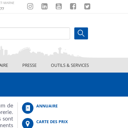
-ET-MARNE
77
Instagram
Linkedin
Youtube
Facebook
Twitter
AIRE
PRESSE
OUTILS & SERVICES
um de
ANNUAIRE
rerie.
s sont
CARTE DES PRIX
ements