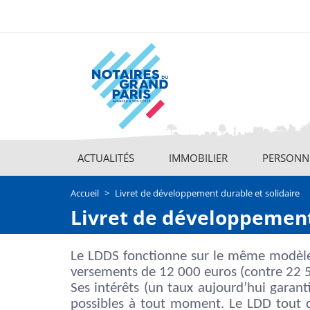
Aller
au
contenu
principal
ACTUALITÉS
IMMOBILIER
PERSONNE
Main
navigation
Accueil
Livret de développement durable et solidaire
Livret de développement
Le LDDS fonctionne sur le même modèle
versements de 12 000 euros (contre 22 500
Ses intérêts (un taux aujourd’hui garant
possibles à tout moment. Le LDD tout 