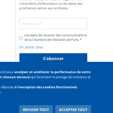
notre lettre d’information ou les dates des
prochaines ventes aux enchères.
J'accepte de recevoir des communications
de la Chambre des Notaires de Paris.
En savoir plus
S'abonner
ccord pour
analyser et améliorer la performance de votre
 et réseaux sociaux)
qui favorisent le partage de contenus et
as déposés
à l’exception des cookies fonctionnels
.
».
Facebook
Youtube
Twitter
REFUSER TOUT
ACCEPTER TOUT