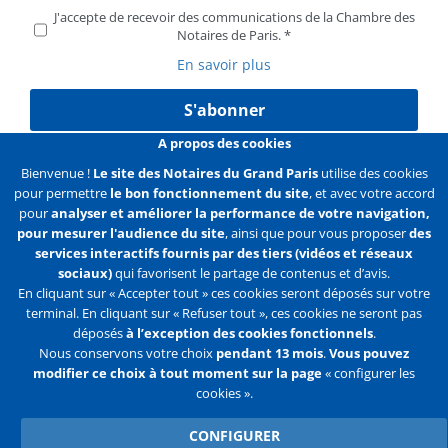
J'accepte de recevoir des communications de la Chambre des
Notaires de Paris.
En savoir plus
S'abonner
A propos des cookies
Bienvenue !
Le site des Notaires du Grand Paris
utilise des cookies
pour permettre
le bon fonctionnement du site
, et avec votre accord
Liens
Mentions légales
Données personnelles
pour
analyser et améliorer la performance de votre navigation,
pour mesurer l'audience du site
, ainsi que pour vous proposer
des
Politique des cookies
Configurer les cookies
services interactifs fournis par des tiers (vidéos et réseaux
sociaux)
qui favorisent le partage de contenus et d’avis.
Liens
Accueil
Contact
Plan du site
En cliquant sur « Accepter tout » ces cookies seront déposés sur votre
terminal. En cliquant sur « Refuser tout », ces cookies ne seront pas
2e
déposés
à l’exception des cookies fonctionnels
.
ligne
Nous conservons votre choix
pendant 13 mois
.
Vous pouvez
modifier ce choix à tout moment sur la page
« configurer les
Flux
Facebook
Youtube
cookies ».
RSS
Twitter
CONFIGURER