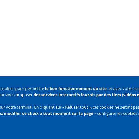
s cookies pour permettre
le bon fonctionnement du site
, et avec votre a
pour vous proposer
des services interactifs fournis par des tiers (vidéos
 des cookies
Configurer les cookies
sur votre terminal. En cliquant sur « Refuser tout », ces cookies ne seront p
z modifier ce choix à tout moment sur la page
« configurer les cookies 
Flux
RSS