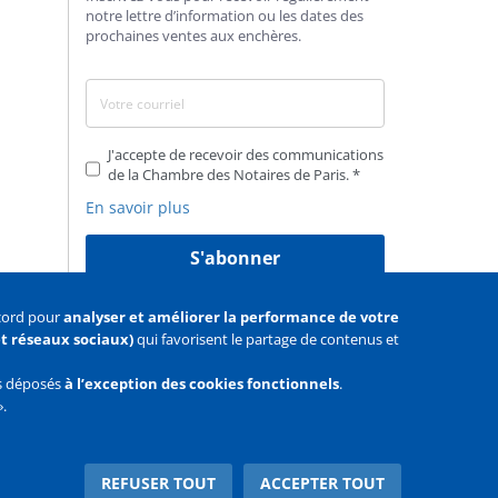
notre lettre d’information ou les dates des
prochaines ventes aux enchères.
J'accepte de recevoir des communications
de la Chambre des Notaires de Paris.
En savoir plus
S'abonner
ccord pour
analyser et améliorer la performance de votre
 et réseaux sociaux)
qui favorisent le partage de contenus et
as déposés
à l’exception des cookies fonctionnels
.
».
Facebook
Youtube
Twitter
REFUSER TOUT
ACCEPTER TOUT