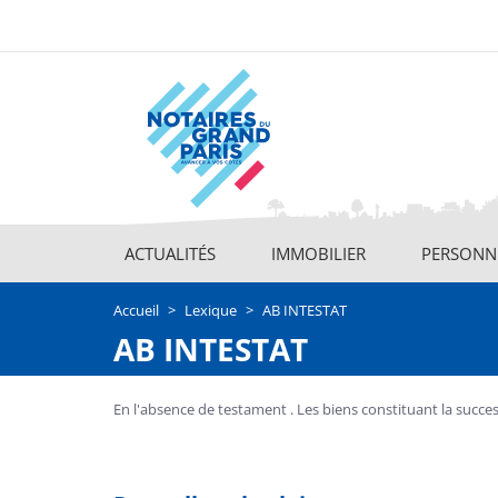
Aller
au
contenu
principal
ACTUALITÉS
IMMOBILIER
PERSONNE
Main
navigation
Accueil
Lexique
AB INTESTAT
AB INTESTAT
En l'absence de testament . Les biens constituant la successi