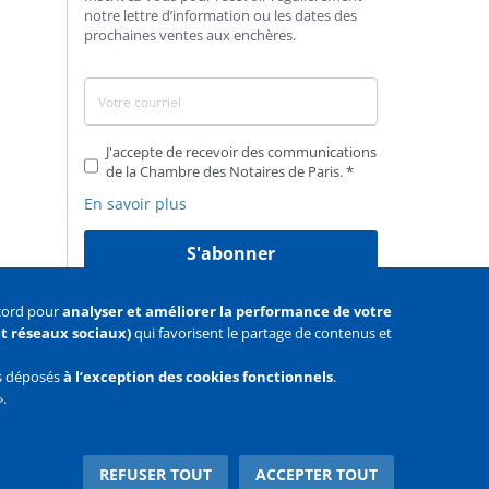
notre lettre d’information ou les dates des
prochaines ventes aux enchères.
J'accepte de recevoir des communications
de la Chambre des Notaires de Paris.
En savoir plus
S'abonner
ccord pour
analyser et améliorer la performance de votre
 et réseaux sociaux)
qui favorisent le partage de contenus et
as déposés
à l’exception des cookies fonctionnels
.
».
Facebook
Youtube
Twitter
REFUSER TOUT
ACCEPTER TOUT