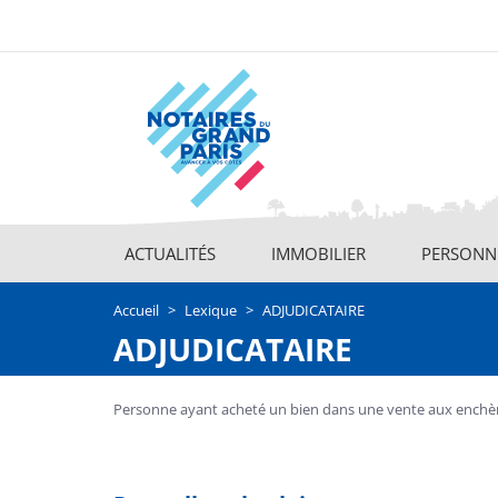
Aller
au
contenu
principal
ACTUALITÉS
IMMOBILIER
PERSONNE
Main
navigation
Accueil
Lexique
ADJUDICATAIRE
ADJUDICATAIRE
Personne ayant acheté un bien dans une vente aux enchè