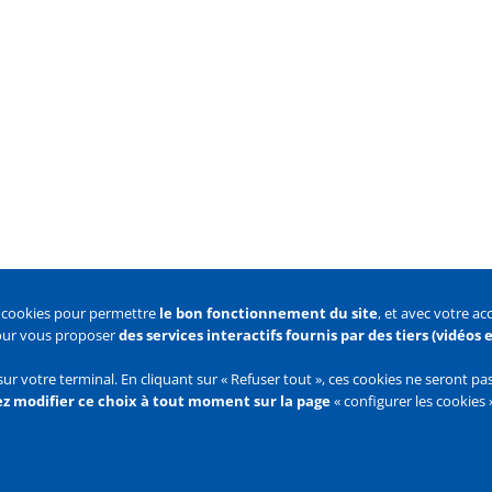
s cookies pour permettre
le bon fonctionnement du site
, et avec votre a
pour vous proposer
des services interactifs fournis par des tiers (vidéos
 des cookies
Configurer les cookies
sur votre terminal. En cliquant sur « Refuser tout », ces cookies ne seront p
z modifier ce choix à tout moment sur la page
« configurer les cookies 
Flux
RSS