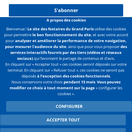
S'abonner
A propos des cookies
Bienvenue !
Le site des Notaires du Grand Paris
utilise des cookies
pour permettre
le bon fonctionnement du site
, et avec votre accord
Liens
Mentions légales
Données personnelles
pour
analyser et améliorer la performance de votre navigation,
pour mesurer l'audience du site
, ainsi que pour vous proposer
des
Politique des cookies
Configurer les cookies
services interactifs fournis par des tiers (vidéos et réseaux
sociaux)
qui favorisent le partage de contenus et d’avis.
Liens
Accueil
Contact
Plan du site
En cliquant sur « Accepter tout » ces cookies seront déposés sur votre
terminal. En cliquant sur « Refuser tout », ces cookies ne seront pas
2e
déposés
à l’exception des cookies fonctionnels
.
ligne
Nous conservons votre choix
pendant 13 mois
.
Vous pouvez
modifier ce choix à tout moment sur la page
« configurer les
Flux
Facebook
Youtube
cookies ».
RSS
Twitter
CONFIGURER
ACCEPTER TOUT
WITHDRAW CONSENT