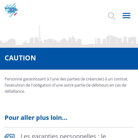
Aller
au
contenu
Toggl
principal
navig
CAUTION
Personne garantissant à l'une des parties (le créancier) à un contrat,
l'exécution de l'obligation d'une autre partie (le débiteur) en cas de
défaillance.
Pour aller plus loin...
Les garanties personnelles : le