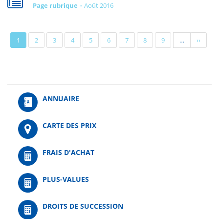
Page rubrique
août 2016
Pagination
Page
1
Page
2
Page
3
Page
4
Page
5
Page
6
Page
7
Page
8
Page
9
…
Page
››
actuelle
suivant
ANNUAIRE
CARTE DES PRIX
FRAIS D'ACHAT
PLUS-VALUES
DROITS DE SUCCESSION