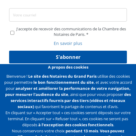
J'accepte de recevoir des communications de la Chambre des
Notaires de Paris.
En savoir plus
S'abonner
A propos des cookies
Bienvenue !
Le site des Notaires du Grand Paris
utilise des cookies
pour permettre
le bon fonctionnement du site
, et avec votre accord
Liens
Mentions légales
Données personnelles
pour
analyser et améliorer la performance de votre navigation,
pour mesurer l'audience du site
, ainsi que pour vous proposer
des
Politique des cookies
Configurer les cookies
services interactifs fournis par des tiers (vidéos et réseaux
sociaux)
qui favorisent le partage de contenus et d’avis.
Liens
Accueil
Contact
Plan du site
En cliquant sur « Accepter tout » ces cookies seront déposés sur votre
terminal. En cliquant sur « Refuser tout », ces cookies ne seront pas
2e
déposés
à l’exception des cookies fonctionnels
.
ligne
Nous conservons votre choix
pendant 13 mois
.
Vous pouvez