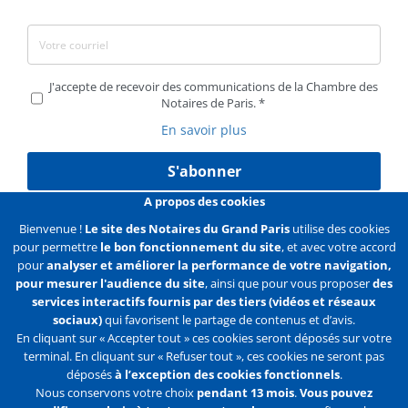
J'accepte de recevoir des communications de la Chambre des
Notaires de Paris.
En savoir plus
S'abonner
A propos des cookies
Bienvenue !
Le site des Notaires du Grand Paris
utilise des cookies
pour permettre
le bon fonctionnement du site
, et avec votre accord
Liens
Mentions légales
Données personnelles
pour
analyser et améliorer la performance de votre navigation,
pour mesurer l'audience du site
, ainsi que pour vous proposer
des
Politique des cookies
Configurer les cookies
services interactifs fournis par des tiers (vidéos et réseaux
sociaux)
qui favorisent le partage de contenus et d’avis.
Liens
Accueil
Contact
Plan du site
En cliquant sur « Accepter tout » ces cookies seront déposés sur votre
terminal. En cliquant sur « Refuser tout », ces cookies ne seront pas
2e
déposés
à l’exception des cookies fonctionnels
.
ligne
Nous conservons votre choix
pendant 13 mois
.
Vous pouvez