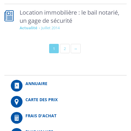
Location immobilière : le bail notarié,
un gage de sécurité
Actualité
juillet 2014
Pagination
Page
1
Page
2
Page
››
actuelle
suivante
ANNUAIRE
CARTE DES PRIX
FRAIS D'ACHAT