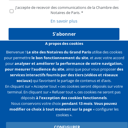
J'accepte de recevoir des communications de la Chambre des
Notaires de Paris.
En savoir plus
S'abonner
A propos des cookies
Bienvenue !
Le site des Notaires du Grand Paris
utilise des cookies
pour permettre
le bon fonctionnement du site
, et avec votre accord
Liens
Mentions légales
Données personnelles
pour
analyser et améliorer la performance de votre navigation,
pour mesurer l'audience du site
, ainsi que pour vous proposer
des
Politique des cookies
Configurer les cookies
services interactifs fournis par des tiers (vidéos et réseaux
sociaux)
qui favorisent le partage de contenus et d’avis.
Liens
Accueil
Contact
Plan du site
En cliquant sur « Accepter tout » ces cookies seront déposés sur votre
terminal. En cliquant sur « Refuser tout », ces cookies ne seront pas
2e
déposés
à l’exception des cookies fonctionnels
.
ligne
Nous conservons votre choix
pendant 13 mois
.
Vous pouvez
modifier ce choix à tout moment sur la page
« configurer les
Flux
Facebook
Youtube
cookies ».
RSS
Twitter
CONFIGURER