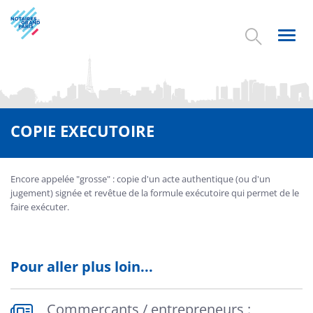
Aller
au
contenu
Toggl
principal
navig
COPIE EXECUTOIRE
Encore appelée "grosse" : copie d'un acte authentique (ou d'un
jugement) signée et revêtue de la formule exécutoire qui permet de le
faire exécuter.
Pour aller plus loin...
Commerçants / entrepreneurs :