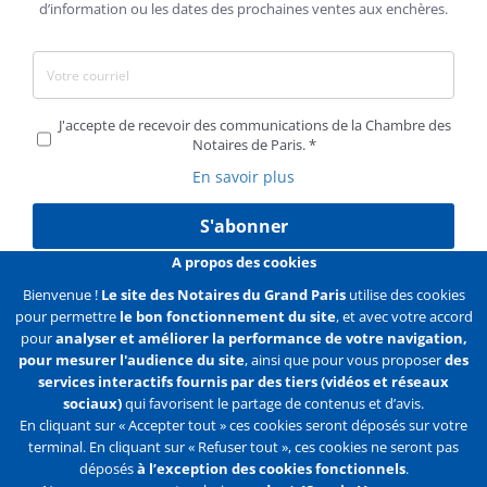
d’information ou les dates des prochaines ventes aux enchères.
J'accepte de recevoir des communications de la Chambre des
Notaires de Paris.
En savoir plus
S'abonner
A propos des cookies
Bienvenue !
Le site des Notaires du Grand Paris
utilise des cookies
pour permettre
le bon fonctionnement du site
, et avec votre accord
Liens
Mentions légales
Données personnelles
pour
analyser et améliorer la performance de votre navigation,
pour mesurer l'audience du site
, ainsi que pour vous proposer
des
Politique des cookies
Configurer les cookies
services interactifs fournis par des tiers (vidéos et réseaux
sociaux)
qui favorisent le partage de contenus et d’avis.
Liens
Accueil
Contact
Plan du site
En cliquant sur « Accepter tout » ces cookies seront déposés sur votre
terminal. En cliquant sur « Refuser tout », ces cookies ne seront pas
2e
déposés
à l’exception des cookies fonctionnels
.