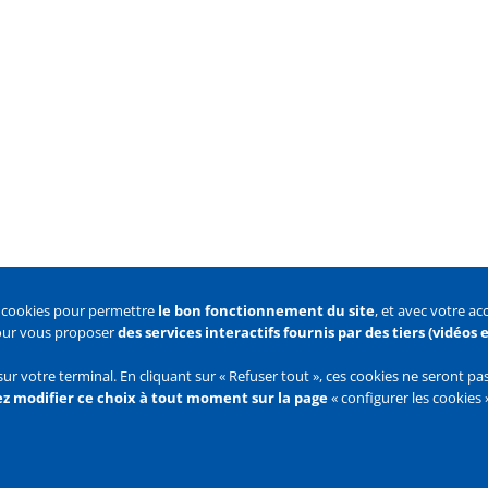
s cookies pour permettre
le bon fonctionnement du site
, et avec votre a
pour vous proposer
des services interactifs fournis par des tiers (vidéos
 des cookies
Configurer les cookies
sur votre terminal. En cliquant sur « Refuser tout », ces cookies ne seront p
z modifier ce choix à tout moment sur la page
« configurer les cookies 
Flux
RSS