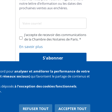
notre lettre d’information ou les dates des
prochaines ventes aux enchères.
J'accepte de recevoir des communications
de la Chambre des Notaires de Paris.
En savoir plus
S'abonner
ccord pour
analyser et améliorer la performance de votre
 et réseaux sociaux)
qui favorisent le partage de contenus et
as déposés
à l’exception des cookies fonctionnels
.
».
Facebook
Youtube
Twitter
REFUSER TOUT
ACCEPTER TOUT