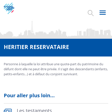
Aller
au
contenu
Toggl
principal
navig
HERITIER RESERVATAIRE
Personne à laquelle la loi attribue une quote-part du patrimoine du
défunt dont elle ne peut être privée. Il s'agit des descendants (enfants,
petits-enfants…) et à défaut du conjoint survivant.
Pour aller plus loin...
Les testaments