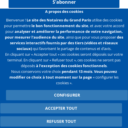
S'abonner
A propos des cookies
Bienvenue !
Le site des Notaires du Grand Paris
utilise des cookies
pour permettre
le bon fonctionnement du site
, et avec votre accord
Liens
Mentions légales
Données personnelles
pour
analyser et améliorer la performance de votre navigation,
pour mesurer l'audience du site
, ainsi que pour vous proposer
des
Politique des cookies
Configurer les cookies
services interactifs fournis par des tiers (vidéos et réseaux
sociaux)
qui favorisent le partage de contenus et d’avis.
Liens
Accueil
Contact
Plan du site
En cliquant sur « Accepter tout » ces cookies seront déposés sur votre
terminal. En cliquant sur « Refuser tout », ces cookies ne seront pas
2e
déposés
à l’exception des cookies fonctionnels
.
ligne
Nous conservons votre choix
pendant 13 mois
.
Vous pouvez
modifier ce choix à tout moment sur la page
« configurer les
Flux
Facebook
Youtube
cookies ».
RSS
Twitter
CONFIGURER
ACCEPTER TOUT
WITHDRAW CONSENT
REFUSER TOUT