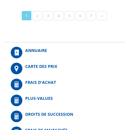
Pagination
Page
1
Page
2
Page
3
Page
4
Page
5
Page
6
Page
7
Page
››
actuelle
suivante
ANNUAIRE
CARTE DES PRIX
FRAIS D'ACHAT
PLUS-VALUES
DROITS DE SUCCESSION