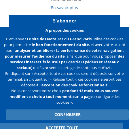
En savoir plus
S'abonner
A propos des cookies
Bienvenue !
Le site des Notaires du Grand Paris
utilise des cookies
pour permettre
le bon fonctionnement du site
, et avec votre accord
Liens
Mentions légales
Données personnelles
pour
analyser et améliorer la performance de votre navigation,
pour mesurer l'audience du site
, ainsi que pour vous proposer
des
Politique des cookies
Configurer les cookies
services interactifs fournis par des tiers (vidéos et réseaux
sociaux)
qui favorisent le partage de contenus et d’avis.
Liens
Accueil
Contact
Plan du site
En cliquant sur « Accepter tout » ces cookies seront déposés sur votre
terminal. En cliquant sur « Refuser tout », ces cookies ne seront pas
2e
déposés
à l’exception des cookies fonctionnels
.
ligne
Nous conservons votre choix
pendant 13 mois
.
Vous pouvez
modifier ce choix à tout moment sur la page
« configurer les
Flux
Facebook
Youtube
cookies ».
RSS
Twitter
CONFIGURER
ACCEPTER TOUT
WITHDRAW CONSENT