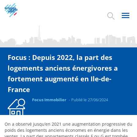
Aller
au
contenu
Toggl
principal
navig
Focus : Depuis 2022, la part des
logements anciens énergivores a
fortement augmenté en Ile-de-
France
Focus Immobilier
Publié le
27/06/2024
On a observé jusqu’en 2021 une augmentation progressive du
poids des logements anciens économes en énergie dans les
ventes. La part des appartements classés F ou G est tombée