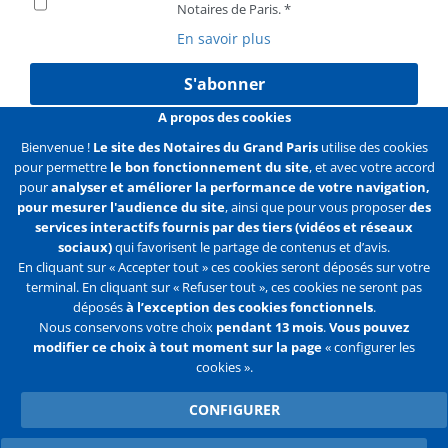
Notaires de Paris.
En savoir plus
S'abonner
A propos des cookies
Bienvenue !
Le site des Notaires du Grand Paris
utilise des cookies
pour permettre
le bon fonctionnement du site
, et avec votre accord
Liens
Mentions légales
Données personnelles
pour
analyser et améliorer la performance de votre navigation,
pour mesurer l'audience du site
, ainsi que pour vous proposer
des
Politique des cookies
Configurer les cookies
services interactifs fournis par des tiers (vidéos et réseaux
sociaux)
qui favorisent le partage de contenus et d’avis.
Liens
Accueil
Contact
Plan du site
En cliquant sur « Accepter tout » ces cookies seront déposés sur votre
terminal. En cliquant sur « Refuser tout », ces cookies ne seront pas
2e
déposés
à l’exception des cookies fonctionnels
.
ligne
Nous conservons votre choix
pendant 13 mois
.
Vous pouvez
modifier ce choix à tout moment sur la page
« configurer les
Flux
Facebook
Youtube
cookies ».
RSS
Twitter
CONFIGURER