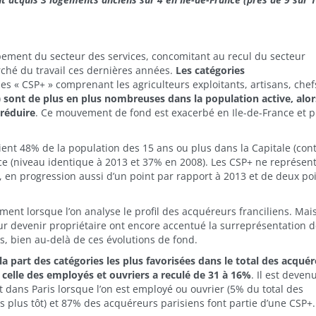
ppement du secteur des services, concomitant au recul du secteur
rché du travail ces dernières années.
Les catégories
les « CSP+ » comprenant les agriculteurs exploitants, artisans, chef
)
sont de plus en plus nombreuses dans la population active, alo
 réduire
. Ce mouvement de fond est exacerbé en Ile-de-France et p
ent 48% de la population des 15 ans ou plus dans la Capitale (con
ce (niveau identique à 2013 et 37% en 2008). Les CSP+ ne représen
 en progression aussi d’un point par rapport à 2013 et de deux po
ment lorsque l’on analyse le profil des acquéreurs franciliens. Mai
pour devenir propriétaire ont encore accentué la surreprésentation 
s, bien au-delà de ces évolutions de fond.
la part des catégories les plus favorisées dans le total des acqué
 celle des employés et ouvriers a reculé de 31 à 16%
. Il est deven
dans Paris lorsque l’on est employé ou ouvrier (5% du total des
plus tôt) et 87% des acquéreurs parisiens font partie d’une CSP+.