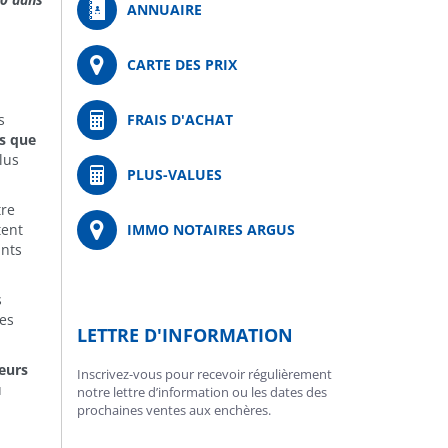
ANNUAIRE
CARTE DES PRIX
s
FRAIS D'ACHAT
rs que
lus
PLUS-VALUES
tre
tent
IMMO NOTAIRES ARGUS
ints
s
des
LETTRE D'INFORMATION
reurs
Inscrivez-vous pour recevoir régulièrement
u
notre lettre d’information ou les dates des
prochaines ventes aux enchères.