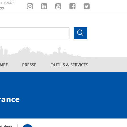
-ET-MARNE
77
Instagram
Linkedin
Youtube
Facebook
Twitter
AIRE
PRESSE
OUTILS & SERVICES
France
10 dans