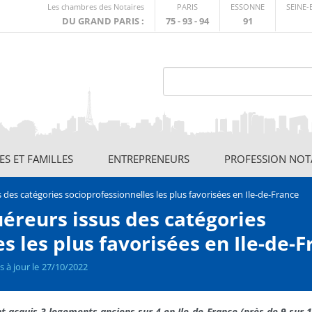
Lien
Les chambres des Notaires
PARIS
ESSONNE
SEINE
externe
DU GRAND PARIS :
75 - 93 - 94
91
S ET FAMILLES
ENTREPRENEURS
PROFESSION NOT
 des catégories socioprofessionnelles les plus favorisées en Ile-de-France
uéreurs issus des catégories
s les plus favorisées en Ile-de-
s à jour le
27/10/2022
t acquis 3 logements anciens sur 4 en Ile-de-France (près de 9 sur 