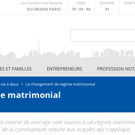
Lien
Les chambres des Notaires
PARIS
ESSONNE
SEINE
externe
DU GRAND PARIS :
75 - 93 - 94
91
S ET FAMILLES
ENTREPRENEURS
PROFESSION NOT
 vie à deux
Le changement de régime matrimonial
e matrimonial
 un contrat de mariage sont soumis à un régime matrimon
gal de la communauté réduite aux acquêts qui s’applique.