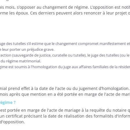
is mois, s’opposer au changement de régime. L’opposition est noti
orme les époux. Ces derniers peuvent alors renoncer à leur projet 
e juge des tutelles s’il estime que le changement compromet manifestement e
 leur porter un préjudice grave.
tion (sauvegarde de justice, curatelle ou tutelle), le juge des tutelles (ou le
nt du régime matrimonial.
ime est soumis à l'homologation du juge aux affaires familiales de la réside
al prend effet à la date de l'acte ou du jugement d’homologation.
ois mois après que mention en a été portée en marge de l'acte de mar
régime ?
t portée en marge de l'acte de mariage à la requête du notaire q
et un certificat précisant la date de réalisation des formalités d'info
 d'opposition.