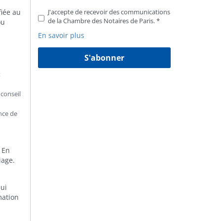
fiée au
J'accepte de recevoir des communications
de la Chambre des Notaires de Paris.
ou
En savoir plus
S'abonner
t
 conseil
nce de
 En
iage.
ui
rmation