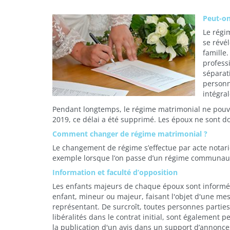
Peut-on
Le régi
se révél
famille.
profess
séparat
personn
intégra
Pendant longtemps, le régime matrimonial ne pouvai
2019, ce délai a été supprimé. Les époux ne sont d
Comment changer de régime matrimonial ?
Le changement de régime s’effectue par acte notarié 
exemple lorsque l’on passe d’un régime communaut
Information et faculté d’opposition
Les enfants majeurs de chaque époux sont informé
enfant, mineur ou majeur, faisant l'objet d'une mes
représentant. De surcroît, toutes personnes partie
libéralités dans le contrat initial, sont également 
la publication d'un avis dans un support d’annonces