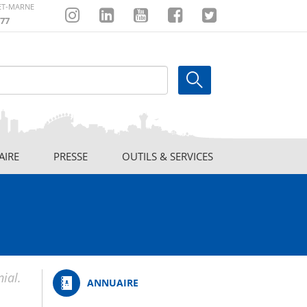
-ET-MARNE
77
Instagram
Linkedin
Youtube
Facebook
Twitter
AIRE
PRESSE
OUTILS & SERVICES
ial.
ANNUAIRE