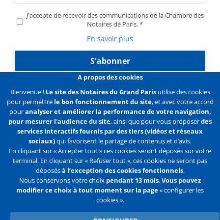
J'accepte de recevoir des communications de la Chambre des
Notaires de Paris.
En savoir plus
S'abonner
A propos des cookies
Bienvenue !
Le site des Notaires du Grand Paris
utilise des cookies
pour permettre
le bon fonctionnement du site
, et avec votre accord
Liens
Mentions légales
Données personnelles
pour
analyser et améliorer la performance de votre navigation,
pour mesurer l'audience du site
, ainsi que pour vous proposer
des
Politique des cookies
Configurer les cookies
services interactifs fournis par des tiers (vidéos et réseaux
sociaux)
qui favorisent le partage de contenus et d’avis.
Liens
Accueil
Contact
Plan du site
En cliquant sur « Accepter tout » ces cookies seront déposés sur votre
terminal. En cliquant sur « Refuser tout », ces cookies ne seront pas
2e
déposés
à l’exception des cookies fonctionnels
.
ligne
Nous conservons votre choix
pendant 13 mois
.
Vous pouvez
modifier ce choix à tout moment sur la page
« configurer les
Flux
Facebook
Youtube
cookies ».
RSS
Twitter