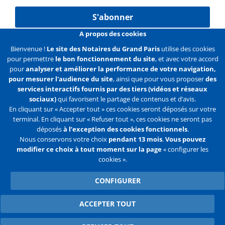
S'abonner
A propos des cookies
Bienvenue !
Le site des Notaires du Grand Paris
utilise des cookies
pour permettre
le bon fonctionnement du site
, et avec votre accord
Liens
Mentions légales
Données personnelles
pour
analyser et améliorer la performance de votre navigation,
pour mesurer l'audience du site
, ainsi que pour vous proposer
des
Politique des cookies
Configurer les cookies
services interactifs fournis par des tiers (vidéos et réseaux
sociaux)
qui favorisent le partage de contenus et d’avis.
Liens
Accueil
Contact
Plan du site
En cliquant sur « Accepter tout » ces cookies seront déposés sur votre
terminal. En cliquant sur « Refuser tout », ces cookies ne seront pas
2e
déposés
à l’exception des cookies fonctionnels
.
ligne
Nous conservons votre choix
pendant 13 mois
.
Vous pouvez
modifier ce choix à tout moment sur la page
« configurer les
Flux
Facebook
Youtube
cookies ».
RSS
Twitter
CONFIGURER
ACCEPTER TOUT
WITHDRAW CONSENT