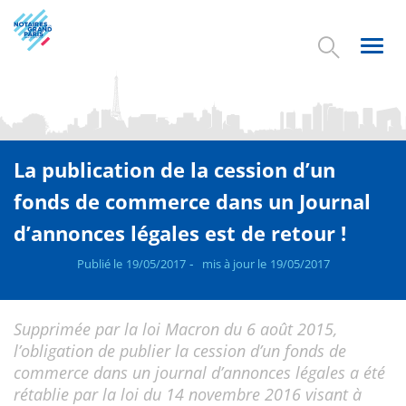
Aller
au
contenu
Toggl
principal
navig
La publication de la cession d’un
fonds de commerce dans un Journal
d’annonces légales est de retour !
Publié le
19/05/2017
mis à jour le
19/05/2017
Supprimée par la loi Macron du 6 août 2015,
l’obligation de publier la cession d’un fonds de
commerce dans un journal d’annonces légales a été
rétablie par la loi du 14 novembre 2016 visant à