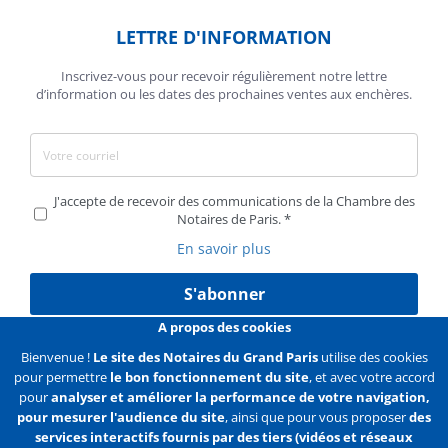
LETTRE D'INFORMATION
Inscrivez-vous pour recevoir régulièrement notre lettre
d’information ou les dates des prochaines ventes aux enchères.
J'accepte de recevoir des communications de la Chambre des
Notaires de Paris.
En savoir plus
S'abonner
A propos des cookies
Bienvenue !
Le site des Notaires du Grand Paris
utilise des cookies
pour permettre
le bon fonctionnement du site
, et avec votre accord
Liens
Mentions légales
Données personnelles
pour
analyser et améliorer la performance de votre navigation,
pour mesurer l'audience du site
, ainsi que pour vous proposer
des
Politique des cookies
Configurer les cookies
services interactifs fournis par des tiers (vidéos et réseaux