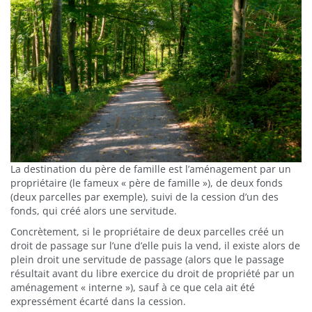
La destination du père de famille est l’aménagement par un
propriétaire (le fameux « père de famille »), de deux fonds
(deux parcelles par exemple), suivi de la cession d’un des
fonds, qui créé alors une servitude.
Concrètement, si le propriétaire de deux parcelles créé un
droit de passage sur l’une d’elle puis la vend, il existe alors de
plein droit une servitude de passage (alors que le passage
résultait avant du libre exercice du droit de propriété par un
aménagement « interne »), sauf à ce que cela ait été
expressément écarté dans la cession.