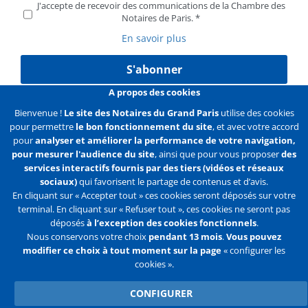
J'accepte de recevoir des communications de la Chambre des
Notaires de Paris.
En savoir plus
S'abonner
A propos des cookies
Bienvenue !
Le site des Notaires du Grand Paris
utilise des cookies
pour permettre
le bon fonctionnement du site
, et avec votre accord
Liens
Mentions légales
Données personnelles
pour
analyser et améliorer la performance de votre navigation,
pour mesurer l'audience du site
, ainsi que pour vous proposer
des
Politique des cookies
Configurer les cookies
services interactifs fournis par des tiers (vidéos et réseaux
sociaux)
qui favorisent le partage de contenus et d’avis.
Liens
Accueil
Contact
Plan du site
En cliquant sur « Accepter tout » ces cookies seront déposés sur votre
terminal. En cliquant sur « Refuser tout », ces cookies ne seront pas
2e
déposés
à l’exception des cookies fonctionnels
.
ligne
Nous conservons votre choix
pendant 13 mois
.
Vous pouvez
modifier ce choix à tout moment sur la page
« configurer les
Flux
Facebook
Youtube
cookies ».
RSS
Twitter
CONFIGURER