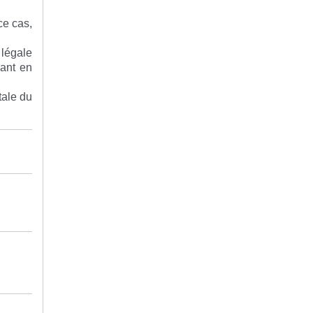
ce cas,
 légale
uant en
tale du