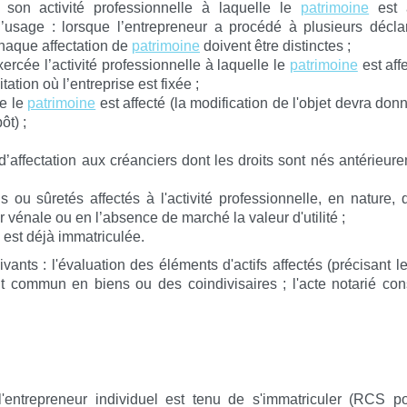
e son activité professionnelle à laquelle le
patrimoine
est a
age : lorsque l’entrepreneur a procédé à plusieurs déclar
chaque affectation de
patrimoine
doivent être distinctes ;
xercée l’activité professionnelle à laquelle le
patrimoine
est aff
ation où l’entreprise est fixée ;
le le
patrimoine
est affecté (la modification de l'objet devra donn
ôt) ;
 d’affectation aux créanciers dont les droits sont nés antérieur
ns ou sûretés affectés à l'activité professionnelle, en nature, q
ur vénale ou en l’absence de marché la valeur d'utilité ;
le est déjà immatriculée.
ants : l'évaluation des éléments d'actifs affectés (précisant 
nt commun en biens ou des coindivisaires ; l'acte notarié con
l'entrepreneur individuel est tenu de s'immatriculer (RCS p