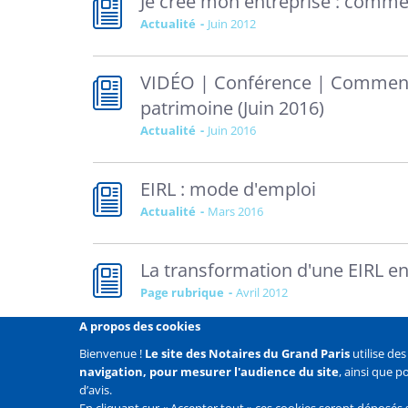
Je crée mon entreprise : comme
Actualité
juin 2012
VIDÉO | Conférence | Comment 
patrimoine (Juin 2016)
Actualité
juin 2016
EIRL : mode d'emploi
Actualité
mars 2016
La transformation d'une EIRL en
Page rubrique
avril 2012
A propos des cookies
Bienvenue !
Le site des Notaires du Grand Paris
utilise de
navigation, pour mesurer l'audience du site
, ainsi que 
Liens
Mentions légales
Données personnelles
Politique
d’avis.