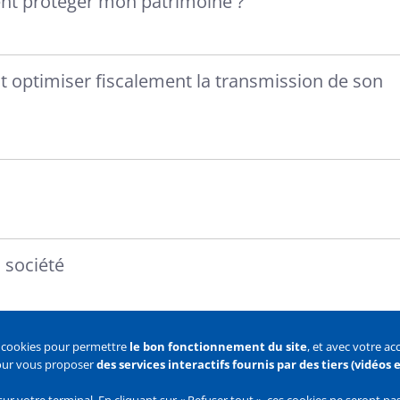
nt protéger mon patrimoine ?
optimiser fiscalement la transmission de son
 société
s cookies pour permettre
le bon fonctionnement du site
, et avec votre a
pour vous proposer
des services interactifs fournis par des tiers (vidéos
 des cookies
Configurer les cookies