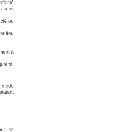
ffecté
ations
ecté ou
er lieu
ement à
ualité,
le mode
statant
our les