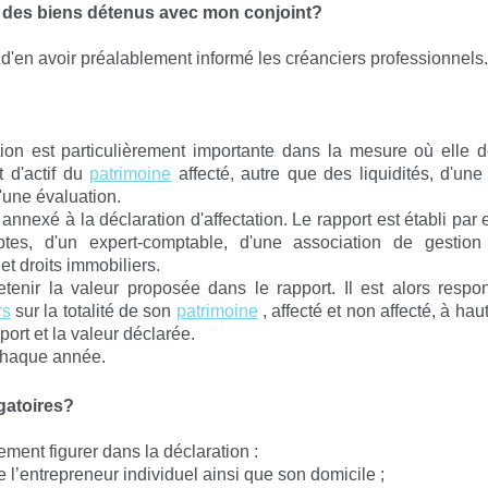
le des biens détenus avec mon conjoint?
n d'en avoir préalablement informé les créanciers professionnels.
tion est particulièrement importante dans la mesure où elle d
 d'actif du
patrimoine
affecté, autre que des liquidités, d'une
d'une évaluation.
annexé à la déclaration d'affectation. Le
rapport
est établi par 
tes, d'un expert-comptable, d'une association de gestion
et droits immobiliers.
retenir la valeur proposée dans le
rapport
. Il est alors respo
rs
sur la totalité de son
patrimoine
, affecté et non affecté, à hau
port
et la valeur déclarée.
 chaque année.
igatoires?
ement figurer dans la déclaration :
 l’entrepreneur individuel ainsi que son domicile ;