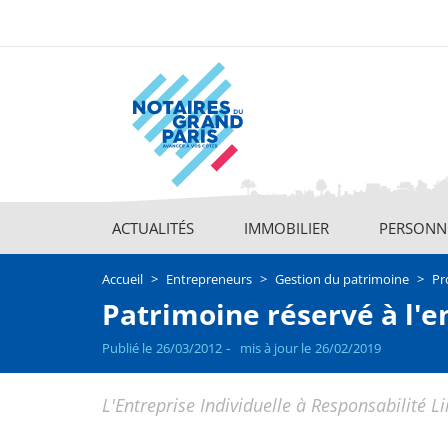
Aller
au
contenu
principal
ACTUALITÉS
IMMOBILIER
PERSONNE
Main
navigation
Accueil
Entrepreneurs
Gestion du patrimoine
Pr
Patrimoine réservé à l'e
Publié le
26/03/2012
mis à jour le
26/02/2019
L'Entreprise Individuelle à Responsabilité Li