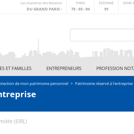
Lien
Les chambres des Notaires
PARIS
ESSONNE
SEINE
externe
DU GRAND PARIS :
75 - 93 - 94
91
S ET FAMILLES
ENTREPRENEURS
PROFESSION NOT
otection de mon patrimoine personnel
Patrimoine réservé à l'entreprise
ntreprise
mitée (EIRL)