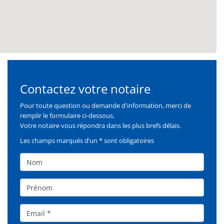
Contactez votre notaire
Formulaire
Pour toute question ou demande d'information, merci de
remplir le formulaire ci-dessous.
Votre notaire vous répondra dans les plus brefs délais.
Les champs marqués d’un * sont obligatoires
Nom
Prénom
Email