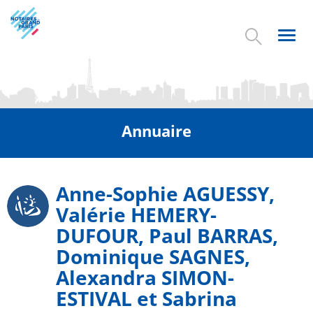
Aller
au
contenu
Toggl
principal
navig
Annuaire
Anne-Sophie AGUESSY,
Picto
Valérie HEMERY-
DUFOUR, Paul BARRAS,
Dominique SAGNES,
Alexandra SIMON-
ESTIVAL et Sabrina