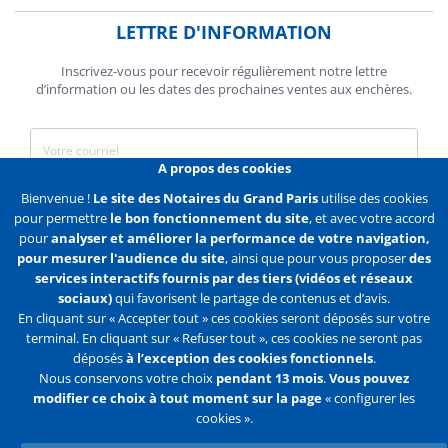
LETTRE D'INFORMATION
Inscrivez-vous pour recevoir régulièrement notre lettre
d’information ou les dates des prochaines ventes aux enchères.
A propos des cookies
J'accepte de recevoir des communications de la Chambre des
Bienvenue !
Le site des Notaires du Grand Paris
utilise des cookies
Notaires de Paris.
pour permettre
le bon fonctionnement du site
, et avec votre accord
pour
analyser et améliorer la performance de votre navigation,
En savoir plus
pour mesurer l'audience du site
, ainsi que pour vous proposer
des
services interactifs fournis par des tiers (vidéos et réseaux
S'abonner
sociaux)
qui favorisent le partage de contenus et d’avis.
En cliquant sur « Accepter tout » ces cookies seront déposés sur votre
terminal. En cliquant sur « Refuser tout », ces cookies ne seront pas
déposés
à l’exception des cookies fonctionnels
.
Nous conservons votre choix
pendant 13 mois
.
Vous pouvez
Liens
Mentions légales
Données personnelles
modifier ce choix à tout moment sur la page
« configurer les
cookies ».
Politique des cookies
Configurer les cookies