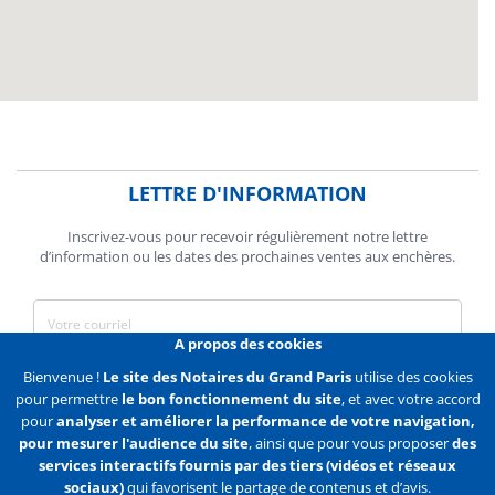
LETTRE D'INFORMATION
Inscrivez-vous pour recevoir régulièrement notre lettre
d’information ou les dates des prochaines ventes aux enchères.
A propos des cookies
J'accepte de recevoir des communications de la Chambre des
Bienvenue !
Le site des Notaires du Grand Paris
utilise des cookies
Notaires de Paris.
pour permettre
le bon fonctionnement du site
, et avec votre accord
pour
analyser et améliorer la performance de votre navigation,
En savoir plus
pour mesurer l'audience du site
, ainsi que pour vous proposer
des
services interactifs fournis par des tiers (vidéos et réseaux
S'abonner
sociaux)
qui favorisent le partage de contenus et d’avis.