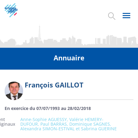
Aller
au
contenu
Toggl
principal
navig
Annuaire
François GAILLOT
Photo
En exercice du 07/07/1993 au 28/02/2018
ent
Anne-Sophie AGUESSY, Valérie HEMERY-
riginaux
DUFOUR, Paul BARRAS, Dominique SAGNES,
Alexandra SIMON-ESTIVAL et Sabrina GUERINE