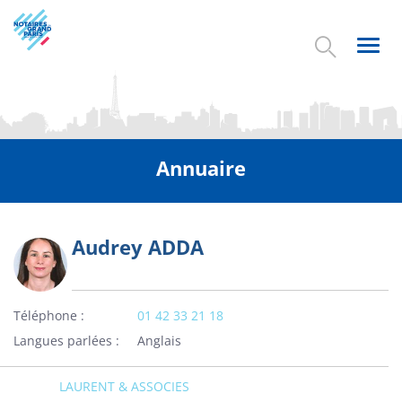
Aller
au
contenu
Toggl
principal
navig
Annuaire
Audrey ADDA
Photo
Téléphone
01 42 33 21 18
Langues parlées
Anglais
LAURENT & ASSOCIES