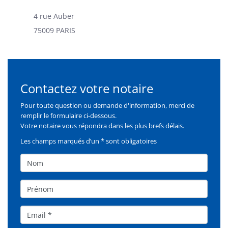
4 rue Auber
75009 PARIS
Contactez votre notaire
Formulaire
Pour toute question ou demande d'information, merci de
remplir le formulaire ci-dessous.
Votre notaire vous répondra dans les plus brefs délais.
Les champs marqués d’un * sont obligatoires
Nom
Prénom
Email