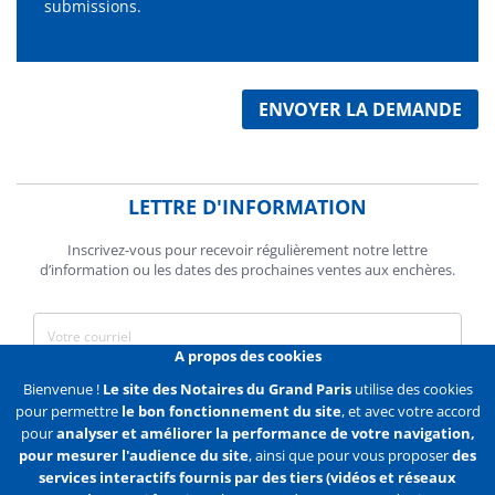
submissions.
ENVOYER LA DEMANDE
LETTRE D'INFORMATION
Inscrivez-vous pour recevoir régulièrement notre lettre
d’information ou les dates des prochaines ventes aux enchères.
A propos des cookies
J'accepte de recevoir des communications de la Chambre des
Bienvenue !
Le site des Notaires du Grand Paris
utilise des cookies
Notaires de Paris.
pour permettre
le bon fonctionnement du site
, et avec votre accord
pour
analyser et améliorer la performance de votre navigation,
En savoir plus
pour mesurer l'audience du site
, ainsi que pour vous proposer
des
services interactifs fournis par des tiers (vidéos et réseaux
S'abonner