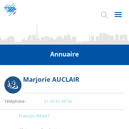
Aller
au
contenu
Toggl
principal
navig
Annuaire
Marjorie AUCLAIR
Photo
Téléphone
01 43 85 99 54
François RIPART