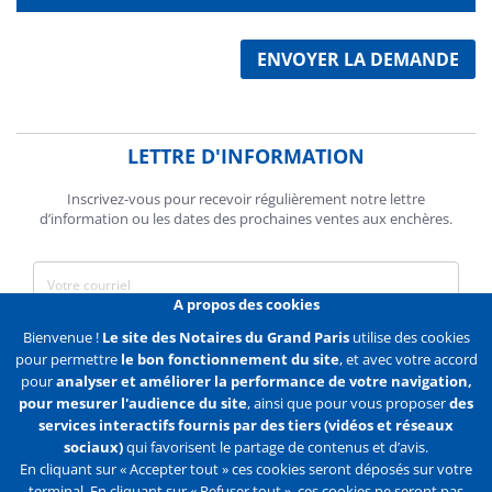
ENVOYER LA DEMANDE
LETTRE D'INFORMATION
Inscrivez-vous pour recevoir régulièrement notre lettre
d’information ou les dates des prochaines ventes aux enchères.
A propos des cookies
J'accepte de recevoir des communications de la Chambre des
Bienvenue !
Le site des Notaires du Grand Paris
utilise des cookies
Notaires de Paris.
pour permettre
le bon fonctionnement du site
, et avec votre accord
pour
analyser et améliorer la performance de votre navigation,
En savoir plus
pour mesurer l'audience du site
, ainsi que pour vous proposer
des
services interactifs fournis par des tiers (vidéos et réseaux
S'abonner
sociaux)
qui favorisent le partage de contenus et d’avis.
En cliquant sur « Accepter tout » ces cookies seront déposés sur votre
terminal. En cliquant sur « Refuser tout », ces cookies ne seront pas