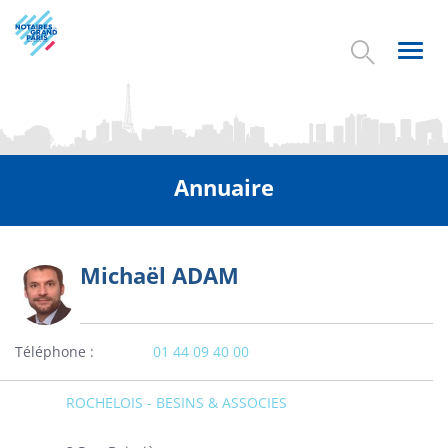
Aller
au
contenu
Toggl
principal
navig
Annuaire
Michaël ADAM
Photo
Téléphone
01 44 09 40 00
ROCHELOIS - BESINS & ASSOCIES