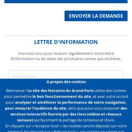
ENVOYER LA DEMANDE
LETTRE D'INFORMATION
Inscrivez-vous pour recevoir régulièrement notre lettre
d’information ou les dates des prochaines ventes aux enchères.
A propos des cookies
J'accepte de recevoir des communications de la Chambre des
Bienvenue !
Le site des Notaires du Grand Paris
utilise des cookies
Notaires de Paris.
pour permettre
le bon fonctionnement du site
, et avec votre accord
pour
analyser et améliorer la performance de votre navigation,
En savoir plus
pour mesurer l'audience du site
, ainsi que pour vous proposer
des
services interactifs fournis par des tiers (vidéos et réseaux
S'abonner
sociaux)
qui favorisent le partage de contenus et d’avis.
En cliquant sur « Accepter tout » ces cookies seront déposés sur votre
terminal. En cliquant sur « Refuser tout », ces cookies ne seront pas