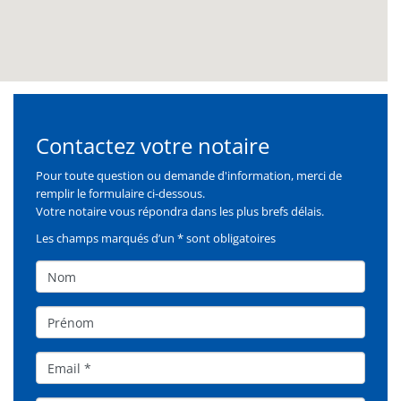
Contactez votre notaire
Formulaire
Pour toute question ou demande d'information, merci de
remplir le formulaire ci-dessous.
Votre notaire vous répondra dans les plus brefs délais.
Les champs marqués d’un * sont obligatoires
Nom
Prénom
Email