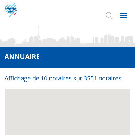
Aller
au
contenu
Toggl
principal
navig
ANNUAIRE
Affichage de 10 notaires sur 3551 notaires