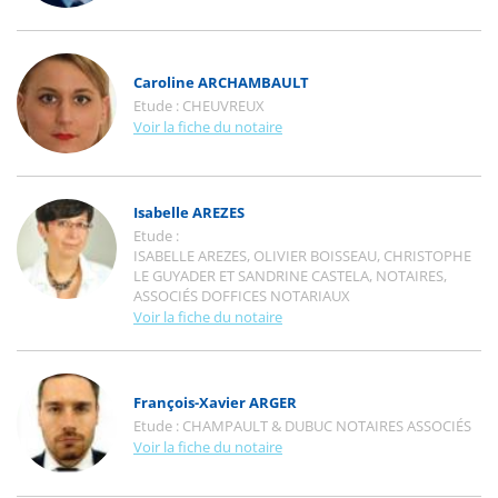
Caroline ARCHAMBAULT
Etude :
CHEUVREUX
Voir la fiche du notaire
Isabelle AREZES
Etude :
ISABELLE AREZES, OLIVIER BOISSEAU, CHRISTOPHE
LE GUYADER ET SANDRINE CASTELA, NOTAIRES,
ASSOCIÉS DOFFICES NOTARIAUX
Voir la fiche du notaire
François-Xavier ARGER
Etude :
CHAMPAULT & DUBUC NOTAIRES ASSOCIÉS
Voir la fiche du notaire