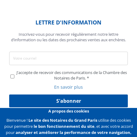
LETTRE D'INFORMATION
Inscrivez-vous pour recevoir régulièrement notre lettre
d’information ou les dates des prochaines ventes aux enchères.
J'accepte de recevoir des communications de la Chambre des
Notaires de Paris.
En savoir plus
S'abonner
A propos des cookies
Bienvenue !
Le site des Notaires du Grand Paris
utilise des cookies
pour permettre
le bon fonctionnement du site
, et avec votre accord
Liens
Mentions légales
Données personnelles
pour
analyser et améliorer la performance de votre navigation,