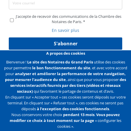
J'accepte de recevoir des communications de la Chambre des
Notaires de Paris.
En savoir plus
S'abonner
A propos des cookies
Bienvenue !
Le site des Notaires du Grand Paris
utilise des cookies
pour permettre
le bon fonctionnement du site
, et avec votre accord
Liens
Mentions légales
Données personnelles
pour
analyser et améliorer la performance de votre navigation,
pour mesurer l'audience du site
, ainsi que pour vous proposer
des
Politique des cookies
Configurer les cookies
services interactifs fournis par des tiers (vidéos et réseaux
sociaux)
qui favorisent le partage de contenus et d’avis.
Liens
Accueil
Contact
Plan du site
En cliquant sur « Accepter tout » ces cookies seront déposés sur votre
terminal. En cliquant sur « Refuser tout », ces cookies ne seront pas
2e
déposés
à l’exception des cookies fonctionnels
.
ligne
Nous conservons votre choix
pendant 13 mois
.
Vous pouvez
modifier ce choix à tout moment sur la page
« configurer les
Flux
Facebook
Youtube
cookies ».
RSS