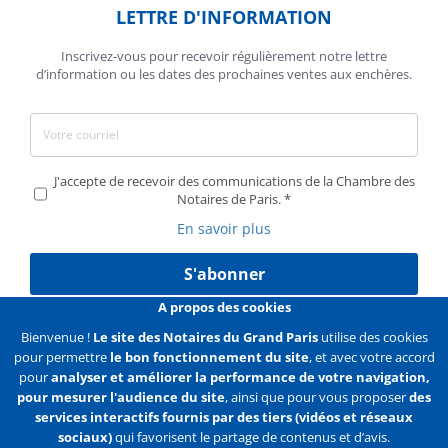
LETTRE D'INFORMATION
Inscrivez-vous pour recevoir régulièrement notre lettre
d’information ou les dates des prochaines ventes aux enchères.
J'accepte de recevoir des communications de la Chambre des
Notaires de Paris.
En savoir plus
S'abonner
A propos des cookies
Bienvenue !
Le site des Notaires du Grand Paris
utilise des cookies
pour permettre
le bon fonctionnement du site
, et avec votre accord
Liens
Mentions légales
Données personnelles
pour
analyser et améliorer la performance de votre navigation,
pour mesurer l'audience du site
, ainsi que pour vous proposer
des
Politique des cookies
Configurer les cookies
services interactifs fournis par des tiers (vidéos et réseaux
sociaux)
qui favorisent le partage de contenus et d’avis.