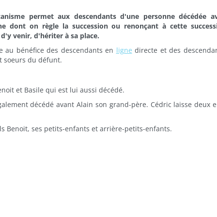
anisme permet aux descendants d'une personne décédée av
ne dont on règle la succession ou renonçant à cette success
d'y venir, d'hériter à sa place.
ue au bénéfice des descendants en
ligne
directe et des descenda
et soeurs du défunt.
enoit et Basile qui est lui aussi décédé.
 également décédé avant Alain son grand-père. Cédric laisse deux e
ls Benoit, ses petits-enfants et arrière-petits-enfants.