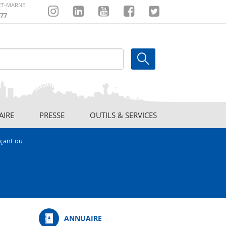
-ET-MARNE
77
Instagram
Linkedin
Youtube
Facebook
Twitter
AIRE
PRESSE
OUTILS & SERVICES
nçant ou
ANNUAIRE