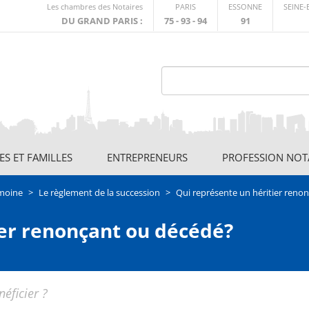
Lien
Les chambres des Notaires
PARIS
ESSONNE
SEINE
externe
DU GRAND PARIS :
75 - 93 - 94
91
S ET FAMILLES
ENTREPRENEURS
PROFESSION NOT
imoine
Le règlement de la succession
Qui représente un héritier reno
ier renonçant ou décédé?
éficier ?