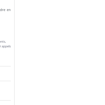
ndre en
ents,
r appels