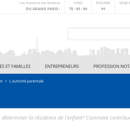
Lien
Les chambres des Notaires
PARIS
ESSONNE
SEINE
externe
DU GRAND PARIS :
75 - 93 - 94
91
S ET FAMILLES
ENTREPRENEURS
PROFESSION NOT
nt
L'autorité parentale
t déterminer la résidence de l'enfant? Comment contribu