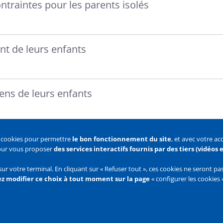
ntraintes pour les parents isolés
ent de leurs enfants
iens de leurs enfants
s cookies pour permettre
le bon fonctionnement du site
, et avec votre a
pour vous proposer
des services interactifs fournis par des tiers (vidéos
 des cookies
Configurer les cookies
sur votre terminal. En cliquant sur « Refuser tout », ces cookies ne seront p
z modifier ce choix à tout moment sur la page
« configurer les cookies 
Flux
RSS