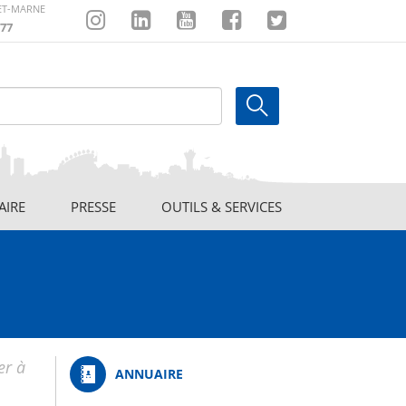
-ET-MARNE
77
Instagram
Linkedin
Youtube
Facebook
Twitter
AIRE
PRESSE
OUTILS & SERVICES
er à
ANNUAIRE