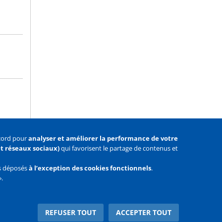
ccord pour
analyser et améliorer la performance de votre
 et réseaux sociaux)
qui favorisent le partage de contenus et
as déposés
à l’exception des cookies fonctionnels
.
».
Facebook
Youtube
Twitter
REFUSER TOUT
ACCEPTER TOUT