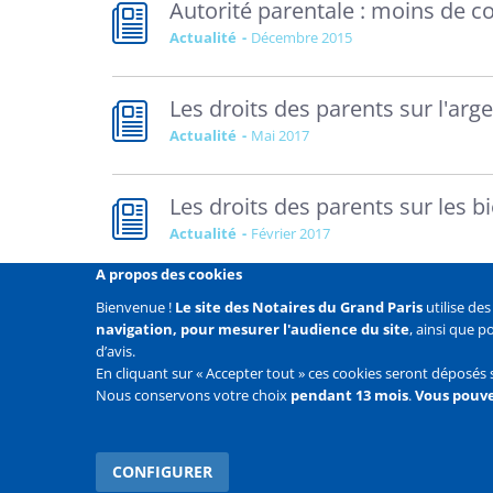
Autorité parentale : moins de co
Actualité
décembre 2015
Les droits des parents sur l'arg
Actualité
mai 2017
Les droits des parents sur les b
Actualité
février 2017
A propos des cookies
Bienvenue !
Le site des Notaires du Grand Paris
utilise de
navigation, pour mesurer l'audience du site
, ainsi que 
Liens
Mentions légales
Données personnelles
Politique
d’avis.
En cliquant sur « Accepter tout » ces cookies seront déposés 
Liens
Accueil
Contact
Plan du site
Nous conservons votre choix
pendant 13 mois
.
Vous pouve
2e
ligne
CONFIGURER
WITHDRAW CONSENT