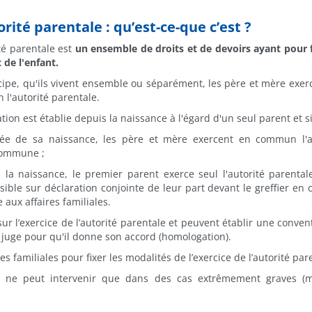
orité parentale : qu’est-ce-que c’est ?
ité parentale est
un ensemble de droits et de devoirs ayant pour f
t de l'enfant.
cipe, qu'ils vivent ensemble ou séparément, les père et mère exer
l'autorité parentale.
liation est établie depuis la naissance à l'égard d'un seul parent et si
nnée de sa naissance, les père et mère exercent en commun l'a
 commune ;
 la naissance, le premier parent exerce seul l'autorité parental
ible sur déclaration conjointe de leur part devant le greffier en 
aux affaires familiales.
ur l’exercice de l’autorité parentale et peuvent établir une conven
 juge pour qu'il donne son accord (homologation).
es familiales pour fixer les modalités de l’exercice de l’autorité par
tale ne peut intervenir que dans des cas extrêmement graves (