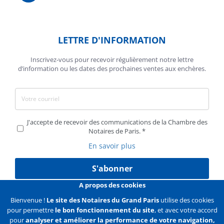
LETTRE D'INFORMATION
Inscrivez-vous pour recevoir régulièrement notre lettre
d’information ou les dates des prochaines ventes aux enchères.
J'accepte de recevoir des communications de la Chambre des
Notaires de Paris.
En savoir plus
S'abonner
A propos des cookies
Bienvenue !
Le site des Notaires du Grand Paris
utilise des cookies
pour permettre
le bon fonctionnement du site
, et avec votre accord
Liens
Mentions légales
Données personnelles
pour
analyser et améliorer la performance de votre navigation,