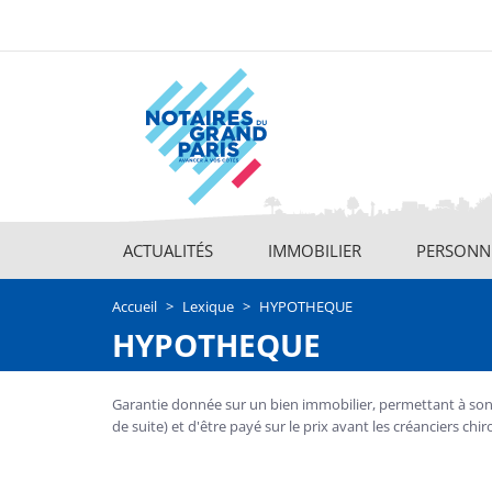
Aller
au
contenu
principal
ACTUALITÉS
IMMOBILIER
PERSONNE
Main
navigation
Accueil
Lexique
HYPOTHEQUE
HYPOTHEQUE
Garantie donnée sur un bien immobilier, permettant à son bé
de suite) et d'être payé sur le prix avant les créanciers chi