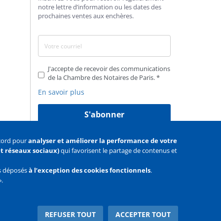
notre lettre d’information ou les dates des
prochaines ventes aux enchères.
J'accepte de recevoir des communications
de la Chambre des Notaires de Paris.
En savoir plus
S'abonner
ccord pour
analyser et améliorer la performance de votre
 et réseaux sociaux)
qui favorisent le partage de contenus et
as déposés
à l’exception des cookies fonctionnels
.
».
Facebook
Youtube
Twitter
REFUSER TOUT
ACCEPTER TOUT