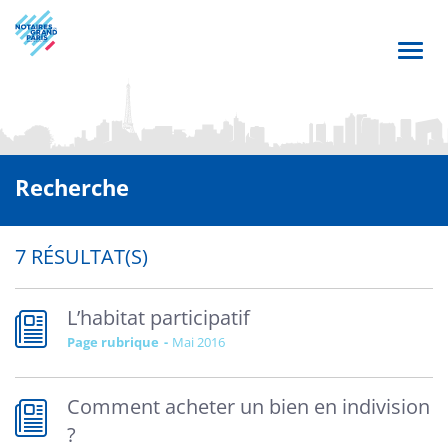
Aller
au
contenu
Toggl
principal
navig
Recherche
7 RÉSULTAT(S)
L’habitat participatif
Page rubrique
mai 2016
Comment acheter un bien en indivision
?