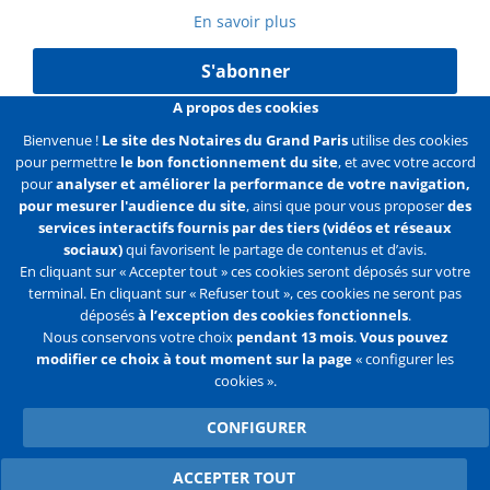
En savoir plus
S'abonner
A propos des cookies
Bienvenue !
Le site des Notaires du Grand Paris
utilise des cookies
pour permettre
le bon fonctionnement du site
, et avec votre accord
Liens
Mentions légales
Données personnelles
pour
analyser et améliorer la performance de votre navigation,
pour mesurer l'audience du site
, ainsi que pour vous proposer
des
Politique des cookies
Configurer les cookies
services interactifs fournis par des tiers (vidéos et réseaux
sociaux)
qui favorisent le partage de contenus et d’avis.
Liens
Accueil
Contact
Plan du site
En cliquant sur « Accepter tout » ces cookies seront déposés sur votre
terminal. En cliquant sur « Refuser tout », ces cookies ne seront pas
2e
déposés
à l’exception des cookies fonctionnels
.
ligne
Nous conservons votre choix
pendant 13 mois
.
Vous pouvez
modifier ce choix à tout moment sur la page
« configurer les
Flux
Facebook
Youtube
cookies ».
RSS
Twitter
CONFIGURER
ACCEPTER TOUT
WITHDRAW CONSENT