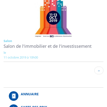
Salon
Salon de l'immobilier et de l'investissement
le
11 octobre 2019 à 10h00
Pagination
Page
››
suivan
ANNUAIRE