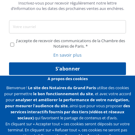
Inscrivez-vous pour recevoir régulièrement notre lettre
d’information ou les dates des prochaines ventes aux enchères.
J'accepte de recevoir des communications de la Chambre des
Notaires de Paris.
En savoir plus
S'abonner
A propos des cookies
Bienvenue !
Le site des Notaires du Grand Paris
utilise des cookies
pour permettre
le bon fonctionnement du site
, et avec votre accord
Liens
Mentions légales
Données personnelles
pour
analyser et améliorer la performance de votre navigation,
pour mesurer l'audience du site
, ainsi que pour vous proposer
des
Politique des cookies
Configurer les cookies
services interactifs fournis par des tiers (vidéos et réseaux
sociaux)
qui favorisent le partage de contenus et d’avis.
Liens
Accueil
Contact
Plan du site
En cliquant sur « Accepter tout » ces cookies seront déposés sur votre
terminal. En cliquant sur « Refuser tout », ces cookies ne seront pas
2e