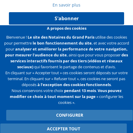
En savoir plus
S'abonner
A propos des cookies
Bienvenue !
Le site des Notaires du Grand Paris
utilise des cookies
pour permettre
le bon fonctionnement du site
, et avec votre accord
Liens
Mentions légales
Données personnelles
pour
analyser et améliorer la performance de votre navigation,
pour mesurer l'audience du site
, ainsi que pour vous proposer
des
Politique des cookies
Configurer les cookies
services interactifs fournis par des tiers (vidéos et réseaux
sociaux)
qui favorisent le partage de contenus et d’avis.
Liens
Accueil
Contact
Plan du site
En cliquant sur « Accepter tout » ces cookies seront déposés sur votre
terminal. En cliquant sur « Refuser tout », ces cookies ne seront pas
2e
déposés
à l’exception des cookies fonctionnels
.
ligne
Nous conservons votre choix
pendant 13 mois
.
Vous pouvez
modifier ce choix à tout moment sur la page
« configurer les
Flux
Facebook
Youtube
cookies ».
RSS
Twitter
CONFIGURER
ACCEPTER TOUT
WITHDRAW CONSENT